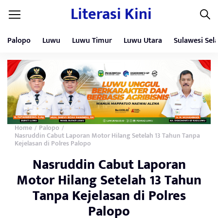
Literasi Kini
Palopo
Luwu
Luwu Timur
Luwu Utara
Sulawesi Sel
Home
Palopo
/
/
Nasruddin Cabut Laporan Motor Hilang Setelah 13 Tahun Tanpa
Kejelasan di Polres Palopo
Nasruddin Cabut Laporan
Motor Hilang Setelah 13 Tahun
Tanpa Kejelasan di Polres
Palopo