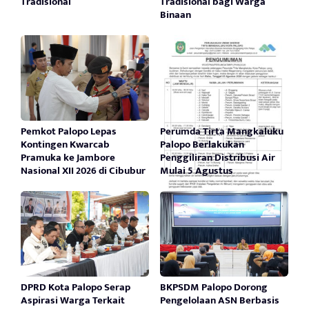
Tradisional
Tradisional bagi Warga
Binaan
Pemkot Palopo Lepas
Perumda Tirta Mangkaluku
Kontingen Kwarcab
Palopo Berlakukan
Pramuka ke Jambore
Penggiliran Distribusi Air
Nasional XII 2026 di Cibubur
Mulai 5 Agustus
DPRD Kota Palopo Serap
BKPSDM Palopo Dorong
Aspirasi Warga Terkait
Pengelolaan ASN Berbasis