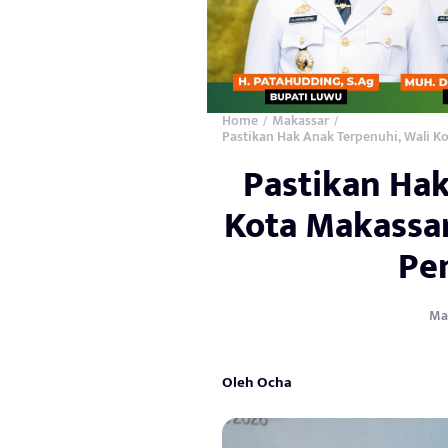
Home
Makassar
/
/
Pastikan Hak Anak Terpenuhi, Wali 
Pastikan Hak
Kota Makassa
Pe
May
Oleh Ocha