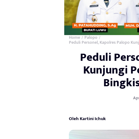
Home
Palopo
/
/
Peduli Personel, Kapolres Palopo Ku
Peduli Pers
Kunjungi P
Bingki
Apr
Oleh Kartini Ichuk