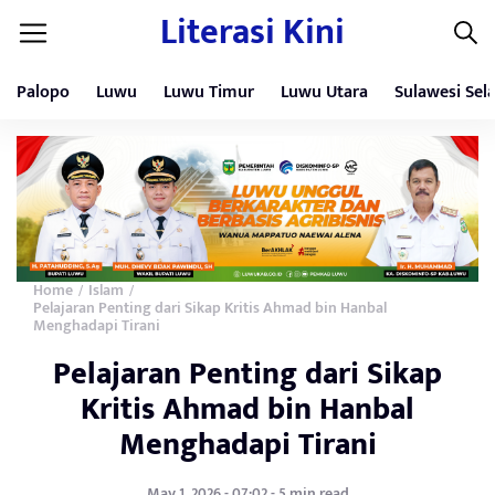
Literasi Kini
Palopo
Luwu
Luwu Timur
Luwu Utara
Sulawesi Sel
Home
Islam
/
/
Pelajaran Penting dari Sikap Kritis Ahmad bin Hanbal
Menghadapi Tirani
Pelajaran Penting dari Sikap
Kritis Ahmad bin Hanbal
Menghadapi Tirani
May 1, 2026 - 07:02 - 5 min read