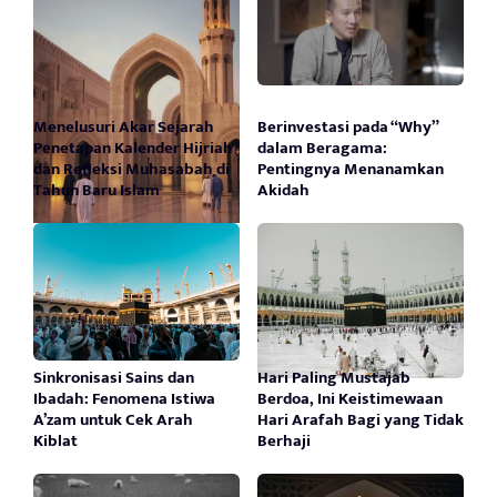
Menelusuri Akar Sejarah
Berinvestasi pada “Why”
Penetapan Kalender Hijriah
dalam Beragama:
dan Refleksi Muhasabah di
Pentingnya Menanamkan
Tahun Baru Islam
Akidah
Sinkronisasi Sains dan
Hari Paling Mustajab
Ibadah: Fenomena Istiwa
Berdoa, Ini Keistimewaan
A’zam untuk Cek Arah
Hari Arafah Bagi yang Tidak
Kiblat
Berhaji