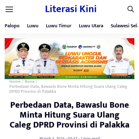
Literasi Kini
Palopo
Luwu
Luwu Timur
Luwu Utara
Sulawesi Sel
Home
Bone
/
/
Perbedaan Data, Bawaslu Bone Minta Hitung Suara Ulang Caleg
DPRD Provinsi di Palakka
Perbedaan Data, Bawaslu Bone
Minta Hitung Suara Ulang
Caleg DPRD Provinsi di Palakka
March 3, 2024 - 05:37 - 1 min read