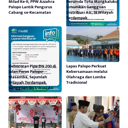
Milad Ke-II, PPW Azzahra
Perumda Tirta Mangkaluku
Palopo Lantik Pengurus
Umumkan Gangguan
Cabang se-Kecamatan
Distribusi Air, 18 Wilayah
Terdampak
Kebocoran Pipa DN 200 di
Lapas Palopo Perkuat
Jalan Poros Palopo-
Kebersamaan melalui
Masamba, Sejumlah
Olahraga dan Lomba
Wilayah Terdampak
Tradisional
Gangguan Distribusi Air