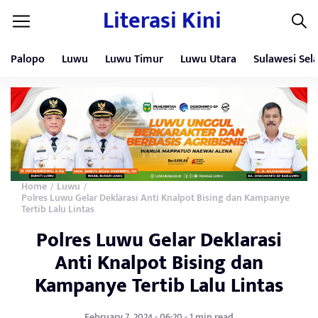
Literasi Kini
Palopo
Luwu
Luwu Timur
Luwu Utara
Sulawesi Sel
Home
Luwu
/
/
Polres Luwu Gelar Deklarasi Anti Knalpot Bising dan Kampanye
Tertib Lalu Lintas
Polres Luwu Gelar Deklarasi
Anti Knalpot Bising dan
Kampanye Tertib Lalu Lintas
February 7, 2024 - 06:20 - 1 min read