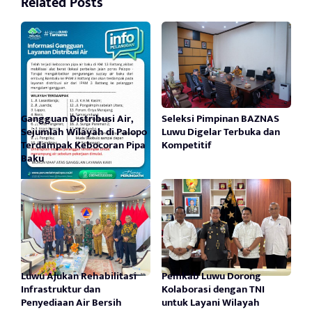
Related Posts
Gangguan Distribusi Air,
Seleksi Pimpinan BAZNAS
Sejumlah Wilayah di Palopo
Luwu Digelar Terbuka dan
Terdampak Kebocoran Pipa
Kompetitif
Baku
Luwu Ajukan Rehabilitasi
Pemkab Luwu Dorong
Infrastruktur dan
Kolaborasi dengan TNI
Penyediaan Air Bersih
untuk Layani Wilayah