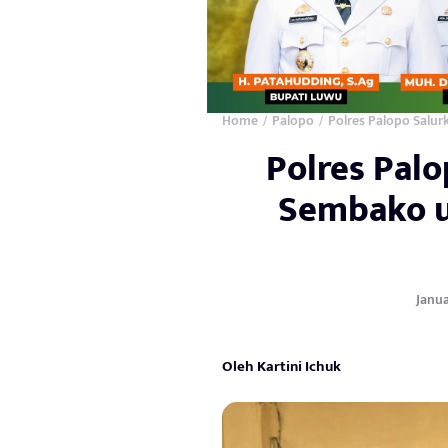
Home
Palopo
Polres Palopo Sal
/
/
Polres Pal
Sembako u
Janua
Oleh Kartini Ichuk