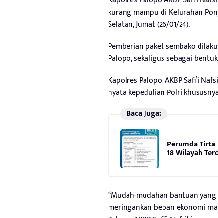
Kapolres Palopo AKBP Safi’i Naf
kurang mampu di Kelurahan Ponja
Selatan, Jumat (26/01/24).
Pemberian paket sembako dilakuka
Palopo, sekaligus sebagai bentuk 
Kapolres Palopo, AKBP Safi’i Naf
nyata kepedulian Polri khususny
Baca Juga:
Perumda Tirta
18 Wilayah Te
“Mudah-mudahan bantuan yang te
meringankan beban ekonomi mas