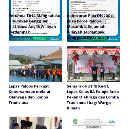
Perumda Tirta Mangkaluku
Kebocoran Pipa DN 200 di
Umumkan Gangguan
Jalan Poros Palopo-
Distribusi Air, 18 Wilayah
Masamba, Sejumlah
Terdampak
Wilayah Terdampak
Gangguan Distribusi Air
Lapas Palopo Perkuat
Semarak HUT RI Ke-81,
Kebersamaan melalui
Lapas Kelas IIA Palopo Buka
Olahraga dan Lomba
Pekan Olahraga dan Lomba
Tradisional
Tradisional bagi Warga
Binaan