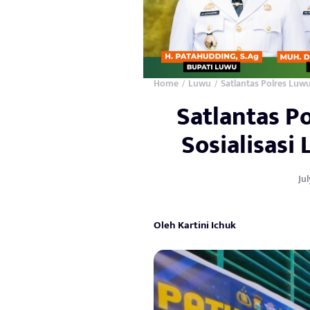
Home
Luwu
Satlantas Polres Luwu
/
/
Satlantas P
Sosialisasi 
Jul
Oleh Kartini Ichuk