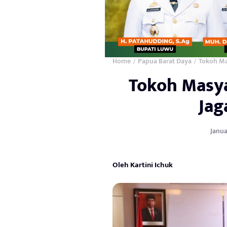
Home
Papua Barat Daya
Tokoh Ma
/
/
Tokoh Masy
Jag
Janua
Oleh Kartini Ichuk