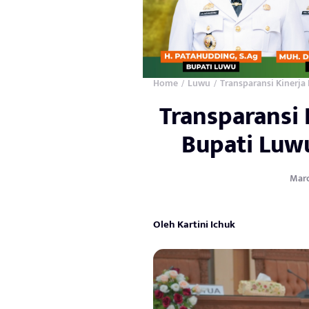
Home
Luwu
Transparansi Kinerja
/
/
Transparansi 
Bupati Luw
Marc
Oleh Kartini Ichuk