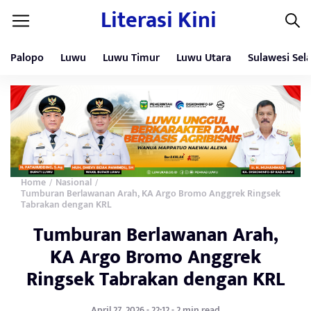
Literasi Kini
Palopo
Luwu
Luwu Timur
Luwu Utara
Sulawesi Sel
Home
Nasional
/
/
Tumburan Berlawanan Arah, KA Argo Bromo Anggrek Ringsek
Tabrakan dengan KRL
Tumburan Berlawanan Arah,
KA Argo Bromo Anggrek
Ringsek Tabrakan dengan KRL
April 27, 2026 - 22:12 - 2 min read