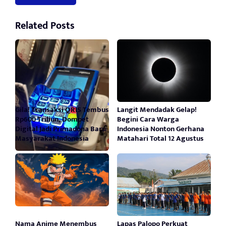
Related Posts
Gila! Transaksi QRIS Tembus
Langit Mendadak Gelap!
Rp600 Triliun, Dompet
Begini Cara Warga
Digital Jadi Primadona Baru
Indonesia Nonton Gerhana
Masyarakat Indonesia
Matahari Total 12 Agustus
Nama Anime Menembus
Lapas Palopo Perkuat