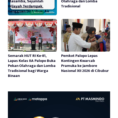
Masamba, Sejumlah
Olahraga dan Lomba
Wilayah Terdampak
Tradisional
Gangguan Distribusi Air
Semarak HUT RI Ke-81,
Pemkot Palopo Lepas
Lapas Kelas IIA Palopo Buka
Kontingen Kwarcab
Pekan Olahraga dan Lomba
Pramuka ke Jambore
Tradisional bagi Warga
Nasional XII 2026 di Cibubur
Binaan