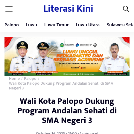
Literasi Kini
Palopo
Luwu
Luwu Timur
Luwu Utara
Sulawesi Sel
Home
Palopo
/
/
Wali Kota Palopo Dukung Program Andalan Sehati di SMA
Negeri 3
Wali Kota Palopo Dukung
Program Andalan Sehati di
SMA Negeri 3
October 14, 2025 - 21:00 - 1 min read