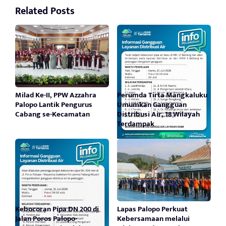
Related Posts
Milad Ke-II, PPW Azzahra
Perumda Tirta Mangkaluku
Palopo Lantik Pengurus
Umumkan Gangguan
Cabang se-Kecamatan
Distribusi Air, 18 Wilayah
Terdampak
Kebocoran Pipa DN 200 di
Lapas Palopo Perkuat
Jalan Poros Palopo-
Kebersamaan melalui