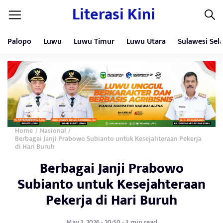
Literasi Kini
Palopo
Luwu
Luwu Timur
Luwu Utara
Sulawesi Sel
Home
Nasional
/
/
Berbagai Janji Prabowo Subianto untuk Kesejahteraan Pekerja
di Hari Buruh
Berbagai Janji Prabowo
Subianto untuk Kesejahteraan
Pekerja di Hari Buruh
May 1, 2026 - 20:50 - 3 min read