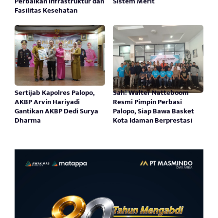
Perbaikan Infrastruktur dan
Sistem Merit
Fasilitas Kesehatan
Sertijab Kapolres Palopo,
Sah! Walter Natteboom
AKBP Arvin Hariyadi
Resmi Pimpin Perbasi
Gantikan AKBP Dedi Surya
Palopo, Siap Bawa Basket
Dharma
Kota Idaman Berprestasi