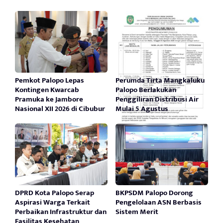
Pemkot Palopo Lepas
Perumda Tirta Mangkaluku
Kontingen Kwarcab
Palopo Berlakukan
Pramuka ke Jambore
Penggiliran Distribusi Air
Nasional XII 2026 di Cibubur
Mulai 5 Agustus
DPRD Kota Palopo Serap
BKPSDM Palopo Dorong
Aspirasi Warga Terkait
Pengelolaan ASN Berbasis
Perbaikan Infrastruktur dan
Sistem Merit
Fasilitas Kesehatan