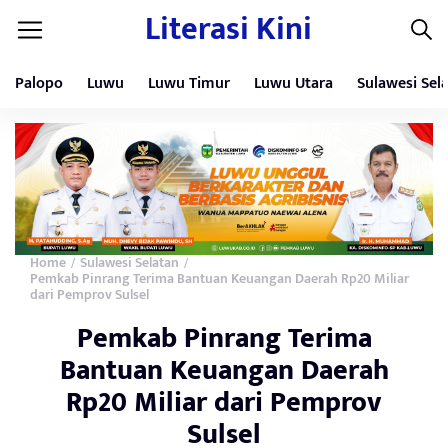
Literasi Kini
Palopo
Luwu
Luwu Timur
Luwu Utara
Sulawesi Sel
Home
Sulawesi Selatan
/
/
Pemkab Pinrang Terima Bantuan Keuangan Daerah Rp20 Miliar
dari Pemprov Sulsel
Pemkab Pinrang Terima
Bantuan Keuangan Daerah
Rp20 Miliar dari Pemprov
Sulsel