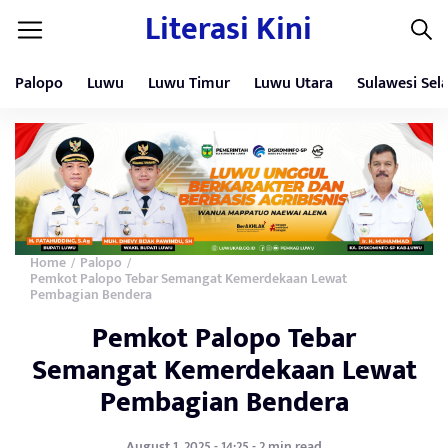
Literasi Kini
Palopo
Luwu
Luwu Timur
Luwu Utara
Sulawesi Sel
Home
Palopo
/
/
Pemkot Palopo Tebar Semangat Kemerdekaan Lewat
Pembagian Bendera
Pemkot Palopo Tebar
Semangat Kemerdekaan Lewat
Pembagian Bendera
August 1, 2025 - 14:25 - 2 min read