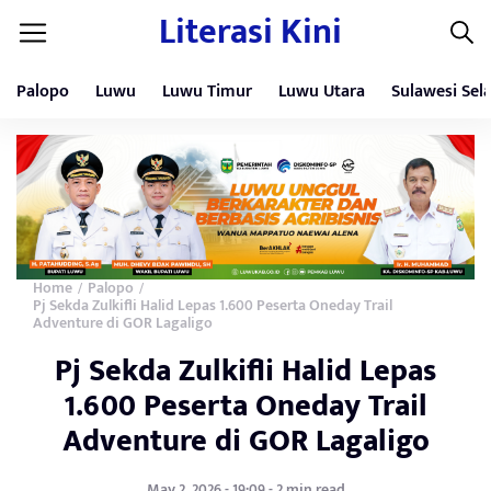
Literasi Kini
Palopo
Luwu
Luwu Timur
Luwu Utara
Sulawesi Sel
Home
Palopo
/
/
Pj Sekda Zulkifli Halid Lepas 1.600 Peserta Oneday Trail
Adventure di GOR Lagaligo
Pj Sekda Zulkifli Halid Lepas
1.600 Peserta Oneday Trail
Adventure di GOR Lagaligo
May 2, 2026 - 19:09 - 2 min read