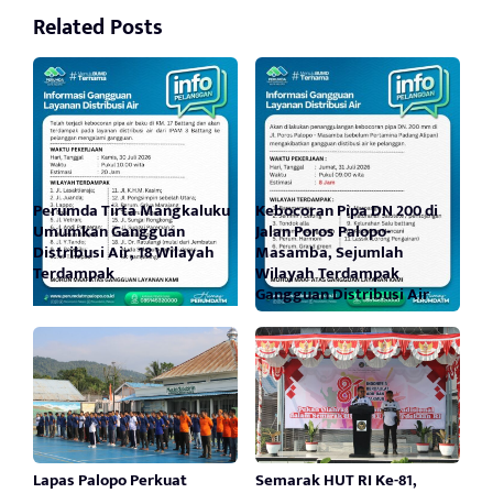
Related Posts
Perumda Tirta Mangkaluku
Kebocoran Pipa DN 200 di
Umumkan Gangguan
Jalan Poros Palopo-
Distribusi Air, 18 Wilayah
Masamba, Sejumlah
Terdampak
Wilayah Terdampak
Gangguan Distribusi Air
Lapas Palopo Perkuat
Semarak HUT RI Ke-81,