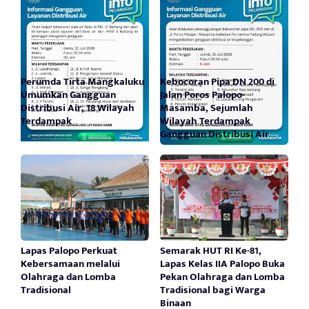
Perumda Tirta Mangkaluku
Kebocoran Pipa DN 200 di
Umumkan Gangguan
Jalan Poros Palopo-
Distribusi Air, 18 Wilayah
Masamba, Sejumlah
Terdampak
Wilayah Terdampak
Gangguan Distribusi Air
Lapas Palopo Perkuat
Semarak HUT RI Ke-81,
Kebersamaan melalui
Lapas Kelas IIA Palopo Buka
Olahraga dan Lomba
Pekan Olahraga dan Lomba
Tradisional
Tradisional bagi Warga
Binaan