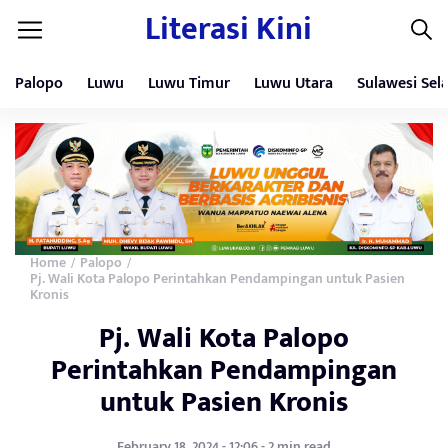
Literasi Kini
Palopo
Luwu
Luwu Timur
Luwu Utara
Sulawesi Sel
Home
Palopo
/
/
Pj. Wali Kota Palopo Perintahkan Pendampingan untuk Pasien
Kronis
Pj. Wali Kota Palopo
Perintahkan Pendampingan
untuk Pasien Kronis
February 18, 2024 - 12:06 - 2 min read