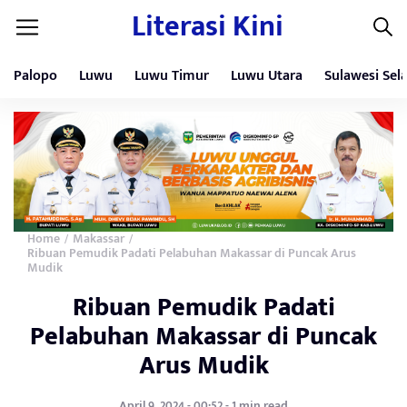
Literasi Kini
Palopo
Luwu
Luwu Timur
Luwu Utara
Sulawesi Sel
Home
Makassar
/
/
Ribuan Pemudik Padati Pelabuhan Makassar di Puncak Arus
Mudik
Ribuan Pemudik Padati
Pelabuhan Makassar di Puncak
Arus Mudik
April 9, 2024 - 00:52 - 1 min read