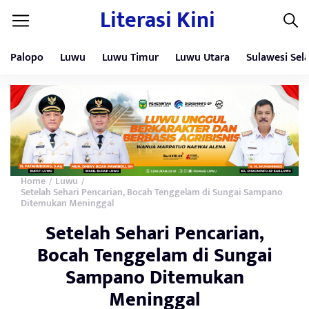
Literasi Kini
Palopo
Luwu
Luwu Timur
Luwu Utara
Sulawesi Sel
Home
Luwu
/
/
Setelah Sehari Pencarian, Bocah Tenggelam di Sungai Sampano
Ditemukan Meninggal
Setelah Sehari Pencarian,
Bocah Tenggelam di Sungai
Sampano Ditemukan
Meninggal