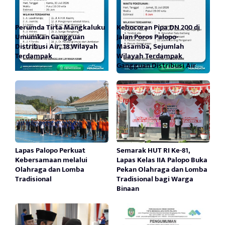
Perumda Tirta Mangkaluku
Kebocoran Pipa DN 200 di
Umumkan Gangguan
Jalan Poros Palopo-
Distribusi Air, 18 Wilayah
Masamba, Sejumlah
Terdampak
Wilayah Terdampak
Gangguan Distribusi Air
Lapas Palopo Perkuat
Semarak HUT RI Ke-81,
Kebersamaan melalui
Lapas Kelas IIA Palopo Buka
Olahraga dan Lomba
Pekan Olahraga dan Lomba
Tradisional
Tradisional bagi Warga
Binaan