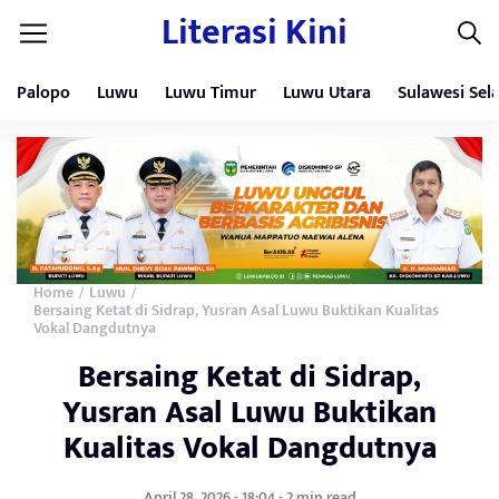
Literasi Kini
Palopo
Luwu
Luwu Timur
Luwu Utara
Sulawesi Sel
Home
Luwu
/
/
Bersaing Ketat di Sidrap, Yusran Asal Luwu Buktikan Kualitas
Vokal Dangdutnya
Bersaing Ketat di Sidrap,
Yusran Asal Luwu Buktikan
Kualitas Vokal Dangdutnya
April 28, 2026 - 18:04 - 2 min read