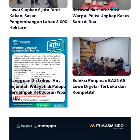
Luwu Siapkan 8 Juta Bibit
Berawal dari Informasi
Kakao, Sasar
Warga, Polisi Ungkap Kasus
Pengembangan Lahan 8.000
Sabu di Bua
Hektare
Gangguan Distribusi Air,
Seleksi Pimpinan BAZNAS
Sejumlah Wilayah di Palopo
Luwu Digelar Terbuka dan
Terdampak Kebocoran Pipa
Kompetitif
Baku