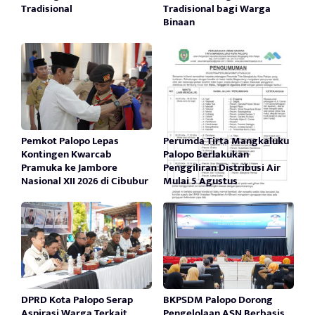
Tradisional
Tradisional bagi Warga
Binaan
Pemkot Palopo Lepas
Perumda Tirta Mangkaluku
Kontingen Kwarcab
Palopo Berlakukan
Pramuka ke Jambore
Penggiliran Distribusi Air
Nasional XII 2026 di Cibubur
Mulai 5 Agustus
DPRD Kota Palopo Serap
BKPSDM Palopo Dorong
Aspirasi Warga Terkait
Pengelolaan ASN Berbasis