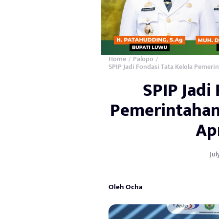
Home
Palopo
/
/
SPIP Jadi Fondasi Tata Kelola Pemer
SPIP Jadi
Pemerintahan
Ap
Jul
Oleh Ocha